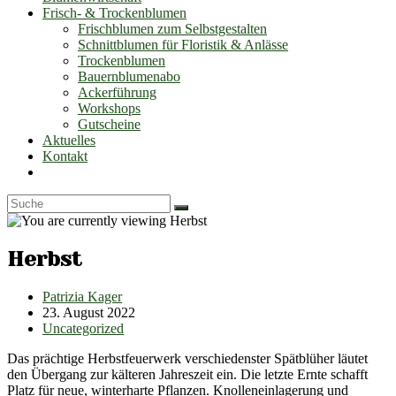
Frisch- & Trockenblumen
Frischblumen zum Selbstgestalten
Schnittblumen für Floristik & Anlässe
Trockenblumen
Bauernblumenabo
Ackerführung
Workshops
Gutscheine
Aktuelles
Kontakt
Toggle
website
search
Herbst
Beitrags-
Patrizia Kager
Autor:
Beitrag
23. August 2022
veröffentlicht:
Beitrags-
Uncategorized
Kategorie:
Das prächtige Herbstfeuerwerk verschiedenster Spätblüher läutet
den Übergang zur kälteren Jahreszeit ein. Die letzte Ernte schafft
Platz für neue, winterharte Pflanzen. Knolleneinlagerung und