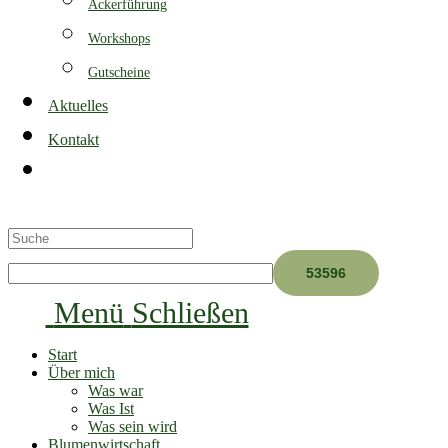
Ackerführung
Workshops
Gutscheine
Aktuelles
Kontakt
Toggle
website
search
Menü
Schließen
Start
Über mich
Was war
Was Ist
Was sein wird
Blumenwirtschaft