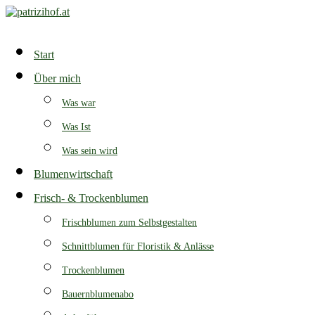
Zum
Inhalt
springen
Start
Über mich
Was war
Was Ist
Was sein wird
Blumenwirtschaft
Frisch- & Trockenblumen
Frischblumen zum Selbstgestalten
Schnittblumen für Floristik & Anlässe
Trockenblumen
Bauernblumenabo